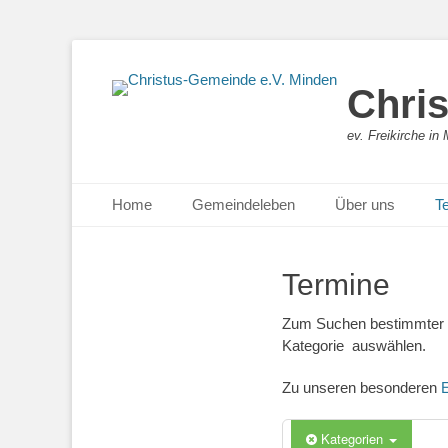
Chri
ev. Freikirche i
Primäres Menü
Zum
Home
Gemeindeleben
Über uns
T
Inhalt
springen
Termine
Zum Suchen bestimmter Te
Kategorie auswählen.
Zu unseren besonderen
E
Kategorien