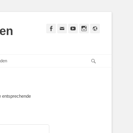
den
Facebook
E-
YouTube
Instagram
Website
Mail
Suchen
den
ie entsprechende