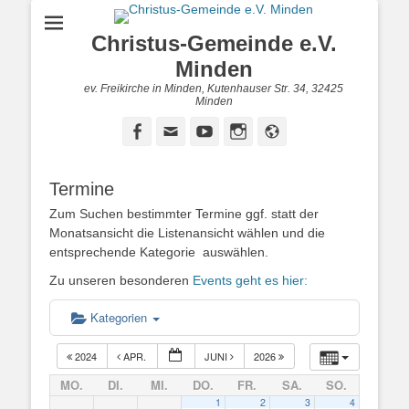
Christus-Gemeinde e.V.
Minden
ev. Freikirche in Minden, Kutenhauser Str. 34, 32425
Minden
Facebook
E-
YouTube
Instagram
Website
Mail
Termine
Zum Suchen bestimmter Termine ggf. statt der
Monatsansicht die Listenansicht wählen und die
entsprechende Kategorie auswählen.
Zu unseren besonderen
Events geht es hier:
Kategorien
2024
APR.
JUNI
2026
MO.
DI.
MI.
DO.
FR.
SA.
SO.
1
2
3
4