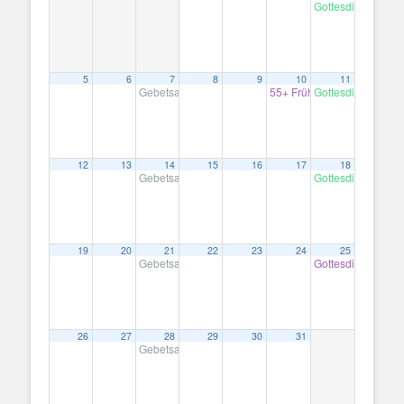
Gottesdienst
10:30
5
6
7
8
9
10
11
Gebetsabend
55+ Frühstück mit MIssiona
Gottesdienst
19:30
10:30
12
13
14
15
16
17
18
Gebetsabend
Gottesdienst
19:30
10:30
19
20
21
22
23
24
25
Gebetsabend
Gottesdienst mit A
19:30
26
27
28
29
30
31
Gebetsabend
19:30