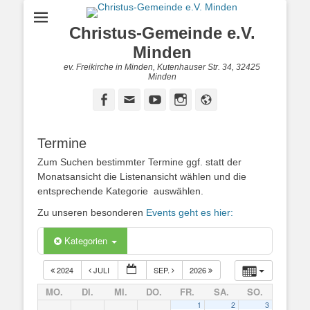
Christus-Gemeinde e.V.
Minden
ev. Freikirche in Minden, Kutenhauser Str. 34, 32425
Minden
Facebook
E-
YouTube
Instagram
Website
Mail
Termine
Zum Suchen bestimmter Termine ggf. statt der
Monatsansicht die Listenansicht wählen und die
entsprechende Kategorie auswählen.
Zu unseren besonderen
Events geht es hier:
Kategorien
2024
JULI
SEP.
2026
MO.
DI.
MI.
DO.
FR.
SA.
SO.
1
2
3