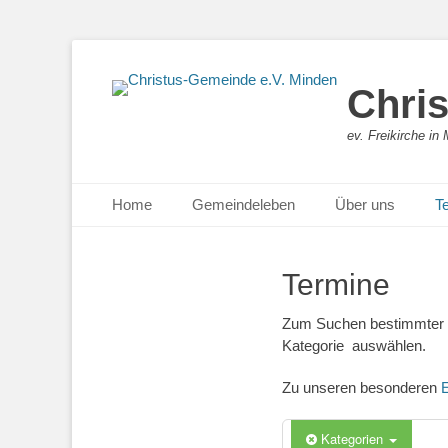
0:00
Chri
1:00
ev. Freikirche i
Primäres Menü
Zum
2:00
Home
Gemeindeleben
Über uns
T
Inhalt
springen
3:00
Termine
4:00
Zum Suchen bestimmter Te
Kategorie auswählen.
5:00
Zu unseren besonderen
E
6:00
Kategorien