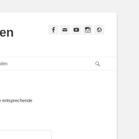
den
Facebook
E-
YouTube
Instagram
Website
Mail
Suchen
den
ie entsprechende