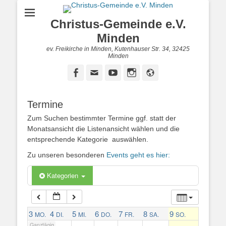
Christus-Gemeinde e.V.
1:00
Minden
ev. Freikirche in Minden, Kutenhauser Str. 34, 32425
2:00
Minden
Facebook
E-
YouTube
Instagram
Website
Mail
3:00
Termine
4:00
Zum Suchen bestimmter Termine ggf. statt der
Monatsansicht die Listenansicht wählen und die
entsprechende Kategorie auswählen.
5:00
Zu unseren besonderen
Events geht es hier:
6:00
Kategorien
7:00
3
4
5
6
7
8
9
MO.
DI.
MI.
DO.
FR.
SA.
SO.
Ganztägig