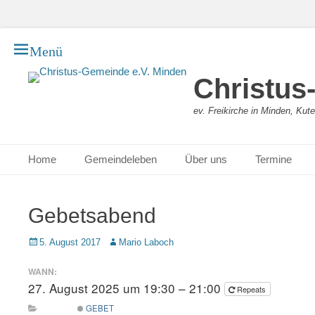
Menü
Christus
ev. Freikirche in Minden, Kut
Primäres Menü
Zum
Home
Gemeindeleben
Über uns
Termine
Inhalt
springen
Gebetsabend
Posted
Autor
5. August 2017
Mario Laboch
on
WANN:
27. August 2025 um 19:30 – 21:00
Repeats
GEBET