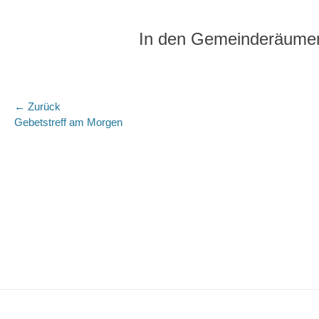
In den Gemeinderäumen. 
Beitragsnavigation
← Zurück
Vorheriger
Nä
Gebetstreff am Morgen
Beitrag:
Bei