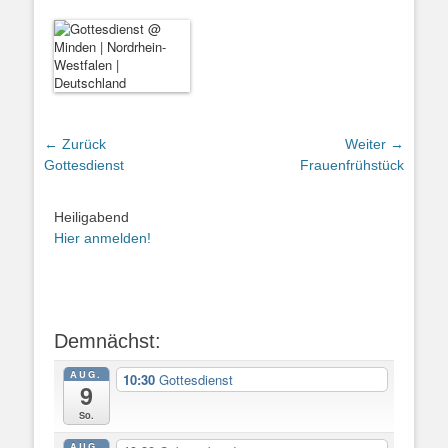
Beitragsnavigation
← Zurück
Weiter →
Vorheriger
Nächster
Gottesdienst
Frauenfrühstück
Beitrag:
Beitrag:
Heiligabend
Hier anmelden!
Demnächst:
AUG.
10:30
Gottesdienst
9
So.
AUG.