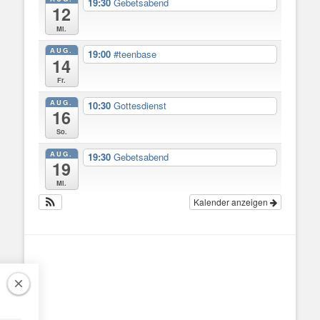
19:30
Gebetsabend
12
Mi.
AUG.
19:00
#teenbase
14
Fr.
AUG.
10:30
Gottesdienst
16
So.
AUG.
19:30
Gebetsabend
19
Mi.
Kalender anzeigen