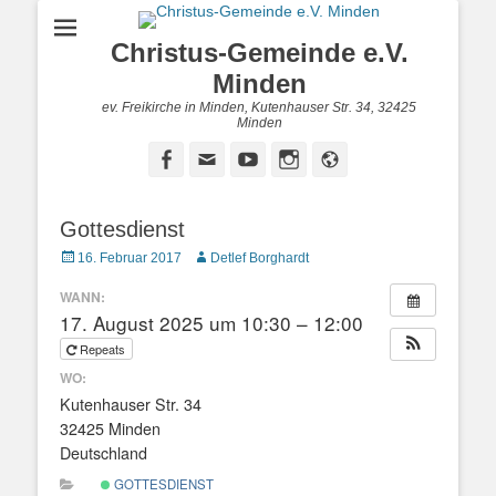
Christus-Gemeinde e.V.
Minden
ev. Freikirche in Minden, Kutenhauser Str. 34, 32425
Minden
Facebook
E-
YouTube
Instagram
Website
Mail
Gottesdienst
Posted
Autor
16. Februar 2017
Detlef Borghardt
on
WANN:
17. August 2025 um 10:30 – 12:00
Repeats
WO:
Kutenhauser Str. 34
32425 Minden
Deutschland
GOTTESDIENST