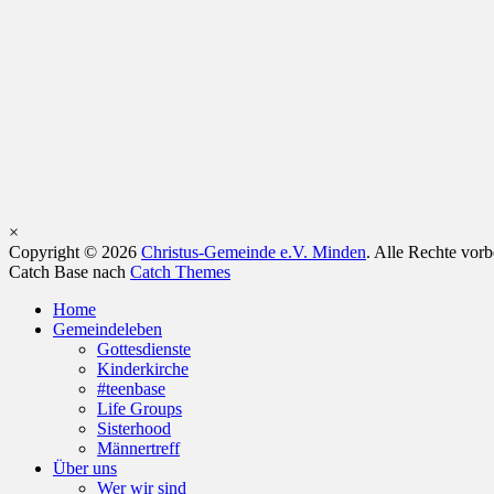
×
Copyright © 2026
Christus-Gemeinde e.V. Minden
. Alle Rechte vor
Catch Base nach
Catch Themes
Nach
Home
oben
Gemeindeleben
scrollen
Gottesdienste
Kinderkirche
#teenbase
Life Groups
Sisterhood
Männertreff
Über uns
Wer wir sind