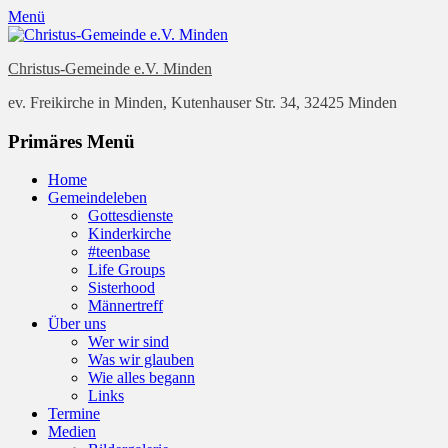
Menü
Christus-Gemeinde e.V. Minden
ev. Freikirche in Minden, Kutenhauser Str. 34, 32425 Minden
Facebook
E-
YouTube
Instagram
Website
Primäres Menü
Mail
Zum
Home
Inhalt
Gemeindeleben
springen
Gottesdienste
Kinderkirche
#teenbase
Life Groups
Sisterhood
Männertreff
Über uns
Wer wir sind
Was wir glauben
Wie alles begann
Links
Termine
Medien