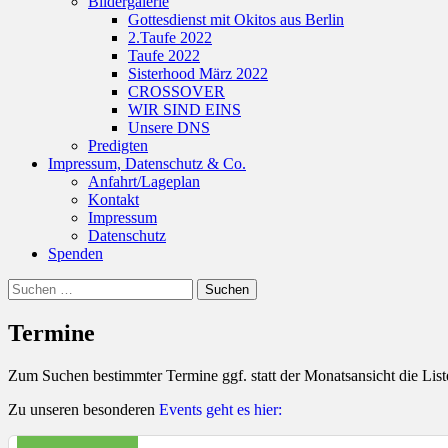
Bildergalerie
Gottesdienst mit Okitos aus Berlin
2.Taufe 2022
Taufe 2022
Sisterhood März 2022
CROSSOVER
WIR SIND EINS
Unsere DNS
Predigten
Impressum, Datenschutz & Co.
Anfahrt/Lageplan
Kontakt
Impressum
Datenschutz
Spenden
Suchen
Suche
nach:
Termine
Zum Suchen bestimmter Termine ggf. statt der Monatsansicht die Lis
Zu unseren besonderen
Events geht es hier: