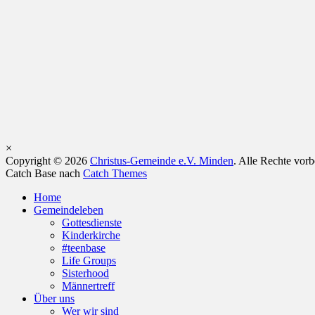
×
Copyright © 2026
Christus-Gemeinde e.V. Minden
. Alle Rechte vor
Catch Base nach
Catch Themes
Nach
Home
oben
Gemeindeleben
scrollen
Gottesdienste
Kinderkirche
#teenbase
Life Groups
Sisterhood
Männertreff
Über uns
Wer wir sind