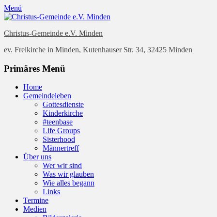
Menü
Christus-Gemeinde e.V. Minden
ev. Freikirche in Minden, Kutenhauser Str. 34, 32425 Minden
Facebook
E-
YouTube
Instagram
Website
Primäres Menü
Mail
Zum
Home
Inhalt
Gemeindeleben
springen
Gottesdienste
Kinderkirche
#teenbase
Life Groups
Sisterhood
Männertreff
Über uns
Wer wir sind
Was wir glauben
Wie alles begann
Links
Termine
Medien