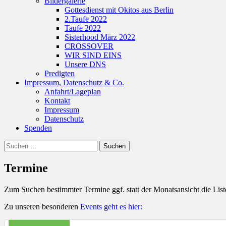
Bildergalerie
Gottesdienst mit Okitos aus Berlin
2.Taufe 2022
Taufe 2022
Sisterhood März 2022
CROSSOVER
WIR SIND EINS
Unsere DNS
Predigten
Impressum, Datenschutz & Co.
Anfahrt/Lageplan
Kontakt
Impressum
Datenschutz
Spenden
Suchen
Suche
nach:
Termine
Zum Suchen bestimmter Termine ggf. statt der Monatsansicht die Lis
Zu unseren besonderen
Events geht es hier: