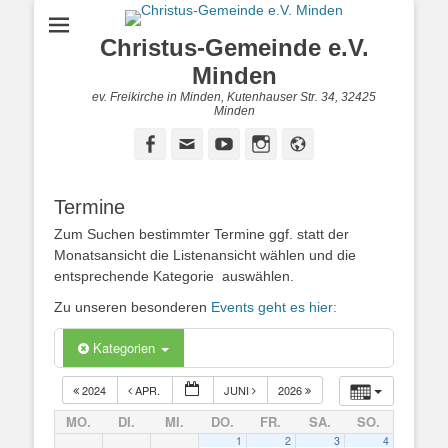
Christus-Gemeinde e.V.
Minden
ev. Freikirche in Minden, Kutenhauser Str. 34, 32425
Minden
Facebook
E-
YouTube
Instagram
Website
Mail
Termine
Zum Suchen bestimmter Termine ggf. statt der
Monatsansicht die Listenansicht wählen und die
entsprechende Kategorie auswählen.
Zu unseren besonderen
Events geht es hier:
Kategorien
2024
APR.
JUNI
2026
MO.
DI.
MI.
DO.
FR.
SA.
SO.
1
2
3
4