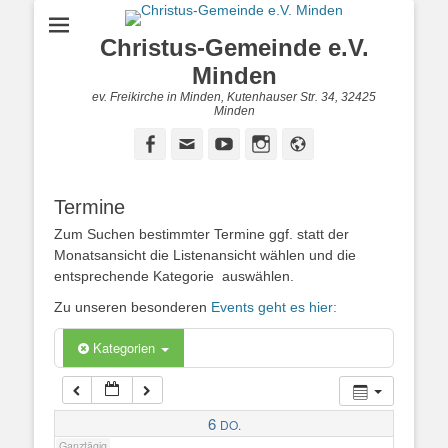
Christus-Gemeinde e.V.
1:00
Minden
ev. Freikirche in Minden, Kutenhauser Str. 34, 32425
2:00
Minden
Facebook
E-
YouTube
Instagram
Website
Mail
3:00
Termine
4:00
Zum Suchen bestimmter Termine ggf. statt der
Monatsansicht die Listenansicht wählen und die
entsprechende Kategorie auswählen.
5:00
Zu unseren besonderen
Events geht es hier:
6:00
Kategorien
7:00
6
DO.
Ganztägig