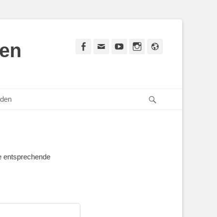
den
Facebook
E-
YouTube
Instagram
Website
Mail
Suchen
den
ie entsprechende