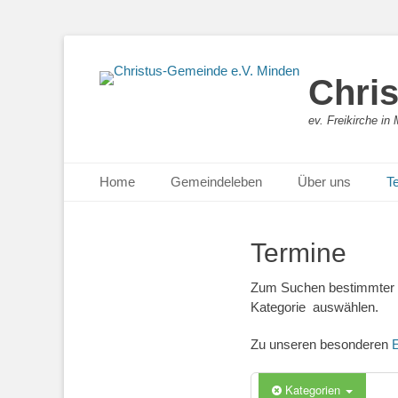
Chri
ev. Freikirche i
Primäres Menü
Zum
Home
Gemeindeleben
Über uns
T
Inhalt
springen
Termine
Zum Suchen bestimmter Te
Kategorie auswählen.
Zu unseren besonderen
E
Kategorien