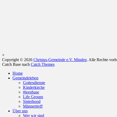
×
Copyright © 2026
Christus-Gemeinde e.V. Minden
. Alle Rechte vor
Catch Base nach
Catch Themes
Nach
Home
oben
Gemeindeleben
scrollen
Gottesdienste
Kinderkirche
#teenbase
Life Groups
Sisterhood
Männertreff
Über uns
Wer wir sind