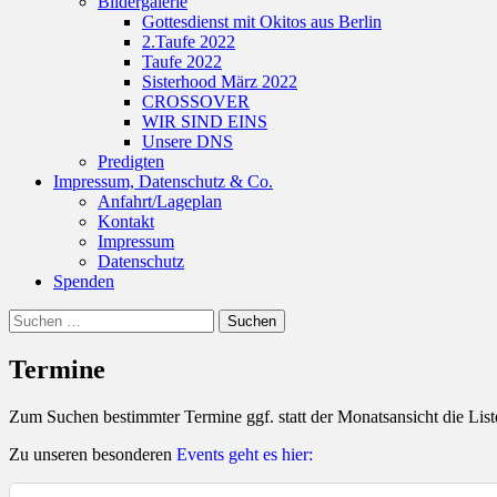
Bildergalerie
Gottesdienst mit Okitos aus Berlin
2.Taufe 2022
Taufe 2022
Sisterhood März 2022
CROSSOVER
WIR SIND EINS
Unsere DNS
Predigten
Impressum, Datenschutz & Co.
Anfahrt/Lageplan
Kontakt
Impressum
Datenschutz
Spenden
Suchen
Suche
nach:
Termine
Zum Suchen bestimmter Termine ggf. statt der Monatsansicht die Lis
Zu unseren besonderen
Events geht es hier: