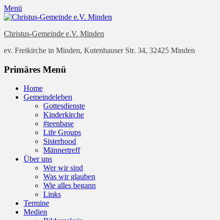
Menü
Christus-Gemeinde e.V. Minden
ev. Freikirche in Minden, Kutenhauser Str. 34, 32425 Minden
Facebook
E-
YouTube
Instagram
Website
Primäres Menü
Mail
Zum
Home
Inhalt
Gemeindeleben
springen
Gottesdienste
Kinderkirche
#teenbase
Life Groups
Sisterhood
Männertreff
Über uns
Wer wir sind
Was wir glauben
Wie alles begann
Links
Termine
Medien